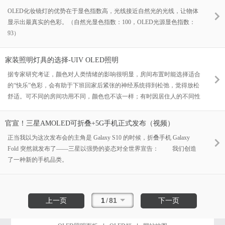
OLED化妆镜灯的优势在于显色指数高，光线接近自然光的光线，让物体
显示出最真实的色彩。（自然光显色指数：100，OLED光源显色指数：
93）
家装照明灯具的选择-UIV OLED照明
据专家研究考证，颜色对人类情绪的影响很明显，房间布置时能选择适合
的“快乐”色彩，会有助于下班回家后紧张的神经系统得到松弛，觉得放松
舒适。可不同的房间功用不同，颜色也不该一样；有时因居住人的不同性
格也会有差异。
官宣！三星AMOLED可折叠+5G手机正式发布（视频）
正当我以为这次发布会的主角是 Galaxy S10 的时候，折叠手机 Galaxy
Fold 突然就发布了——三星以强势的姿态对全世界宣告： 我们创造
了一种新的手机品类。
1
/
81
上一页
下一页