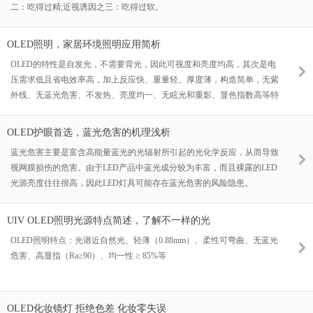
二：吃得过精;近视诱因之三：吃得过软。
OLED照明，家居环境照明应用简析
OLED的特性是自发光，不需要背光，因此可视度和亮度均高，其次是电
压需求低且省电效率高，加上反应快、重量轻、厚度薄，构造简单，无紫
外线、无蓝光危害、不发热、亮度均一、无眩光和重影、显色指数高等特
点。
OLED护眼首选，蓝光危害的机理浅析
蓝光危害主要是富含高能量蓝光的光辐射所引起的光化学反应，从而导致
视网膜损伤的危害。由于LED产品中蓝光成分较为丰富，而且裸露的LED
光源亮度往往很高，因此LED灯具可能存在蓝光危害的风险隐患。
UIV OLED照明光源特点简述，了解不一样的光
OLED照明特点：光谱近自然光、轻薄（0.88mm）、柔性可弯曲、无蓝光
危害、高显指（Ra≥90）、均一性 ≥ 85%等
OLED化妆镜灯 拒绝色差 化妆零失误