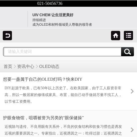
021-50456736
UIV CHEM 让生活更美好
持续精进
成为OLED和材料领域受人尊敬的领导者
OLED动态
首页
资讯中心
想要一盏属于自己的OLED灯吗？快来DIY
DIY起源于欧美，已有50年以上历史了。在欧美国家，由于工人薪资非常
高，所以一般居家的修缮或家具、布置，能自己动手做就尽量不找工人，
以节省工资费用。
护眼食物馆，咀嚼被誉为另类的“眼保健操”
近视除与遗传、不良用眼有关系外，不良的饮食结构和饮食习惯也是诱发
近视的重要原因之一。专家指出，近视诱因之一：吃得过甜；近视诱因之